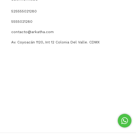
525555021280
5555021280
contacto@arkatha.com
Av. Coyoacán 1120, Int 12 Colonia Del Valle. CDMX