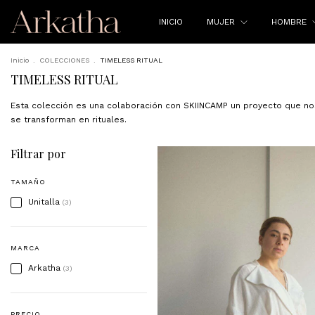
INICIO
MUJER
HOMBRE
Inicio
.
COLECCIONES
.
TIMELESS RITUAL
TIMELESS RITUAL
Esta colección es una colaboración con SKIINCAMP un proyecto que nos
se transforman en rituales.
Filtrar por
TAMAÑO
Unitalla
(3)
MARCA
Arkatha
(3)
PRECIO