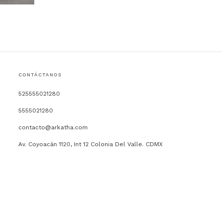
CONTÁCTANOS
525555021280
5555021280
contacto@arkatha.com
Av. Coyoacán 1120, Int 12 Colonia Del Valle. CDMX