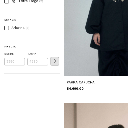
Xg - Extra Large
(2)
MARCA
Arkatha
(5)
PRECIO
DESDE
HASTA
PARKA CAPUCHA
$4,690.00