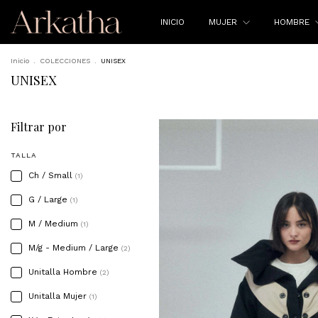
INICIO
MUJER
HOMBRE
Inicio
.
COLECCIONES
.
UNISEX
UNISEX
Filtrar por
TALLA
Ch / Small
(1)
G / Large
(1)
M / Medium
(1)
M/g - Medium / Large
(2)
Unitalla Hombre
(2)
Unitalla Mujer
(1)